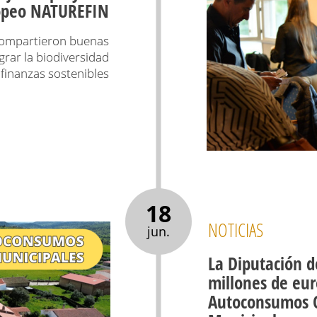
opeo NATUREFIN
 compartieron buenas
grar la biodiversidad
s finanzas sostenibles
18
NOTICIAS
jun.
La Diputación d
millones de eur
Autoconsumos Co