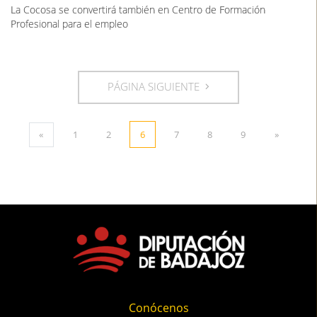
La Cocosa se convertirá también en Centro de Formación
Profesional para el empleo
PÁGINA SIGUIENTE
«
1
2
6
7
8
9
»
Conócenos