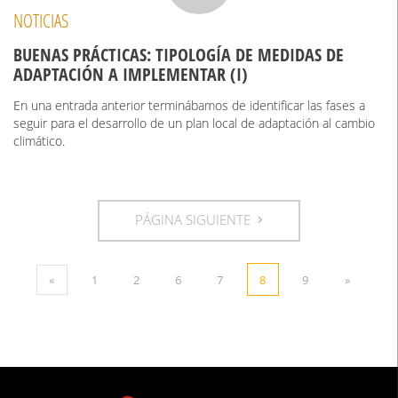
NOTICIAS
BUENAS PRÁCTICAS: TIPOLOGÍA DE MEDIDAS DE
ADAPTACIÓN A IMPLEMENTAR (I)
En una entrada anterior terminábamos de identificar las fases a
seguir para el desarrollo de un plan local de adaptación al cambio
climático.
PÁGINA SIGUIENTE
«
1
2
6
7
8
9
»