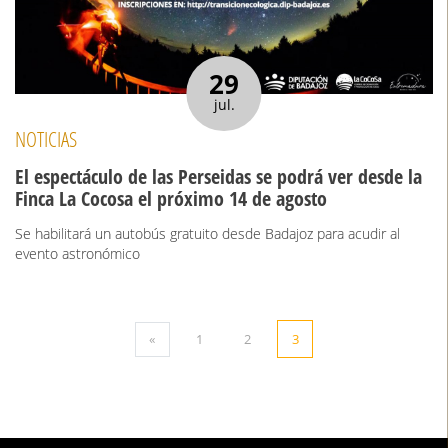
29
jul.
NOTICIAS
El espectáculo de las Perseidas se podrá ver desde la
Finca La Cocosa el próximo 14 de agosto
Se habilitará un autobús gratuito desde Badajoz para acudir al
evento astronómico
«
1
2
3