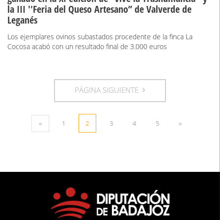
la III ''Feria del Queso Artesano’’ de Valverde de
Leganés
Los ejemplares ovinos subastados procedente de la finca La
Cocosa acabó con un resultado final de 3.000 euros
PÁGINA SIGUIENTE
«
1
2
3
4
5
»