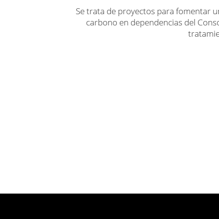
Se trata de proyectos para fomentar 
carbono en dependencias del Conso
tratami