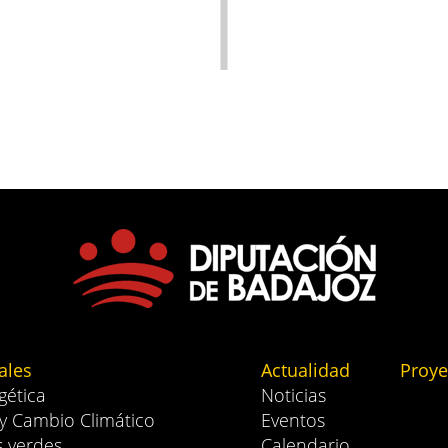
ales
Actualidad
Proye
gética
Noticias
 y Cambio Climático
Eventos
s verdes
Calendario