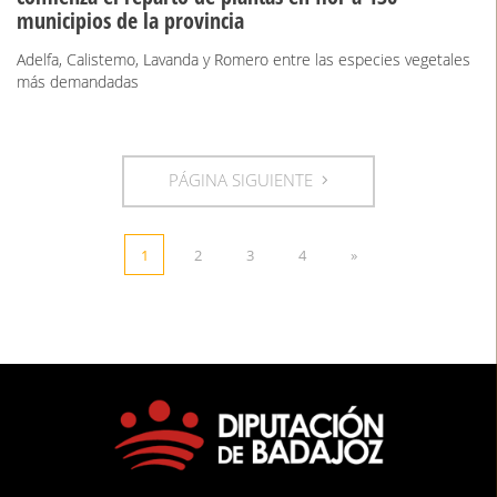
municipios de la provincia
Adelfa, Calistemo, Lavanda y Romero entre las especies vegetales
más demandadas
PÁGINA SIGUIENTE
1
2
3
4
»