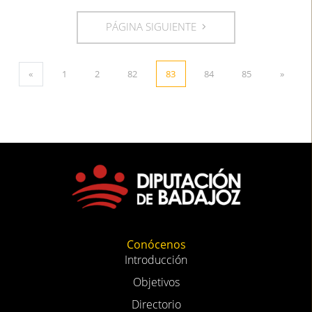
PÁGINA SIGUIENTE
«
1
2
82
83
84
85
»
Conócenos
Introducción
Objetivos
Directorio