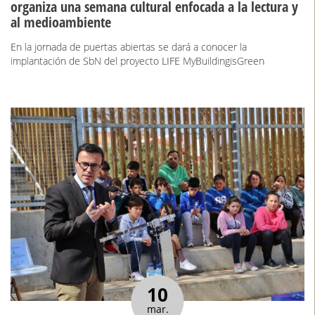
organiza una semana cultural enfocada a la lectura y
al medioambiente
En la jornada de puertas abiertas se dará a conocer la
implantación de SbN del proyecto LIFE MyBuildingisGreen
10
mar.