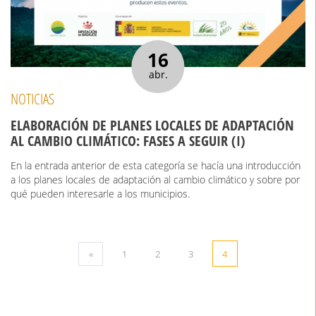
16
abr.
NOTICIAS
ELABORACIÓN DE PLANES LOCALES DE ADAPTACIÓN
AL CAMBIO CLIMÁTICO: FASES A SEGUIR (I)
En la entrada anterior de esta categoría se hacía una introducción
a los planes locales de adaptación al cambio climático y sobre por
qué pueden interesarle a los municipios.
«
1
2
3
4