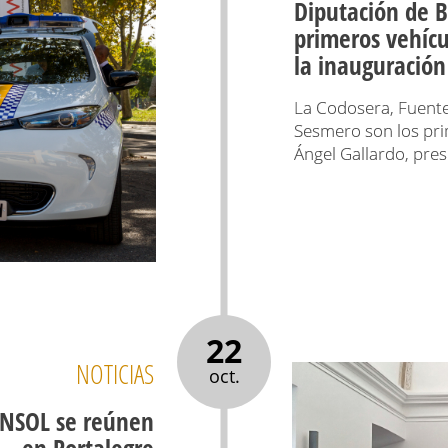
Diputación de B
primeros vehícu
la inauguració
La Codosera, Fuente
Sesmero son los pri
Ángel Gallardo, pres
22
NOTICIAS
oct.
ANSOL se reúnen
en Portalegre