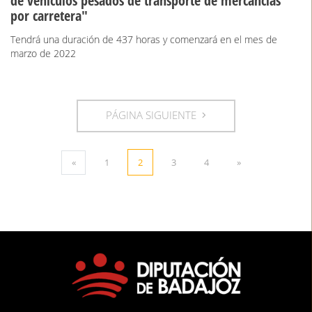
de vehículos pesados de transporte de mercancías
por carretera"
Tendrá una duración de 437 horas y comenzará en el mes de
marzo de 2022
PÁGINA SIGUIENTE
«
1
2
3
4
»