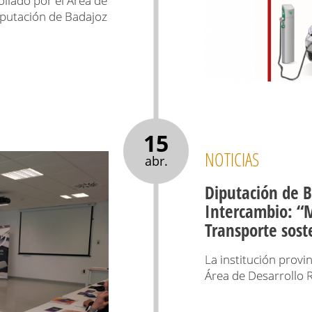
llado por el Área de
Diputación de Badajoz
15
NOTICIAS
abr.
Diputación de B
Intercambio: “M
Transporte sost
La institución provin
Área de Desarrollo R