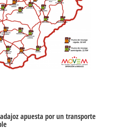
adajoz apuesta por un transporte
ble