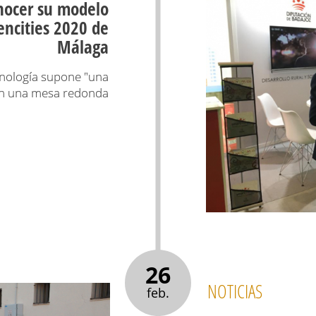
onocer su modelo
encities 2020 de
Málaga
cnología supone "una
en una mesa redonda
26
NOTICIAS
feb.