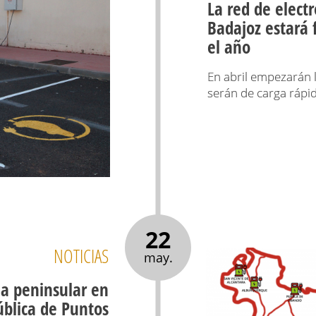
La red de elect
Badajoz estará
el año
En abril empezarán l
serán de carga rápi
22
NOTICIAS
may.
ia peninsular en
ública de Puntos