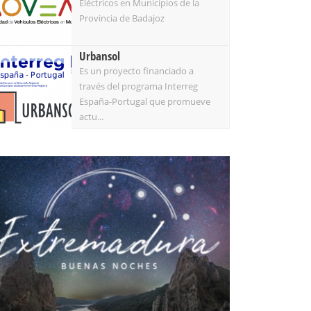
Eléctricos en Municipios de la
Provincia de Badajoz
Urbansol
Es un proyecto financiado a
través del programa Interreg
España-Portugal que promueve
actu...