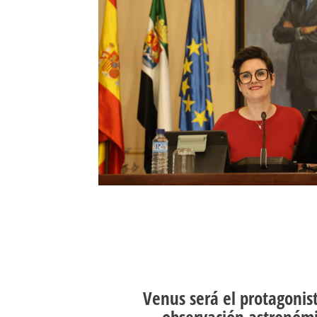
Venus será el protagonis
observación astronómi