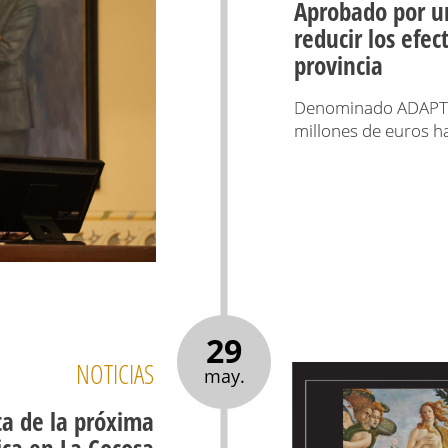
Aprobado por u
reducir los efec
provincia
Denominado ADAPTAC
millones de euros h
29
NOTICIAS
may.
ta de la próxima
ca en La Cocosa