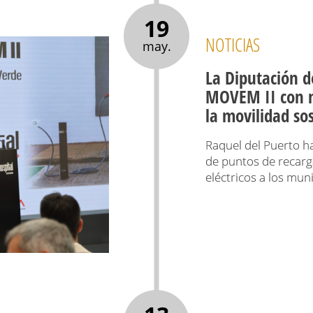
19
NOTICIAS
may.
La Diputación d
MOVEM II con m
la movilidad so
Raquel del Puerto h
de puntos de recarga
eléctricos a los mun