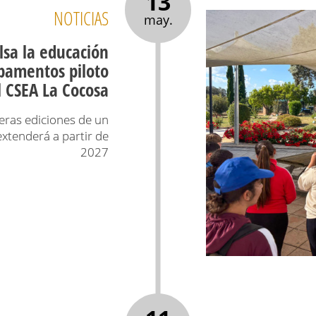
13
NOTICIAS
may.
lsa la educación
pamentos piloto
l CSEA La Cocosa
meras ediciones de un
xtenderá a partir de
2027