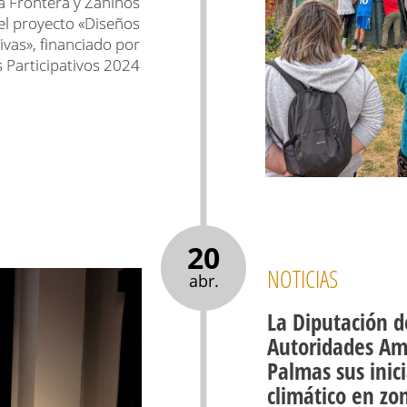
a Frontera y Zahínos
el proyecto «Diseños
vas», financiado por
 Participativos 2024
20
NOTICIAS
abr.
La Diputación d
Autoridades Am
Palmas sus inic
climático en zo