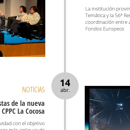
La institución provi
Temática y la 56ª Re
coordinación entre 
Fondos Europeos
14
NOTICIAS
abr.
stas de la nueva
 CPPC La Cocosa
vidad con el objetivo
oros más antiguas de