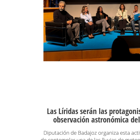
Las Líridas serán las protagoni
observación astronómica del
Diputación de Badajoz organiza esta acti
de contemplar una de las lluvias de mete