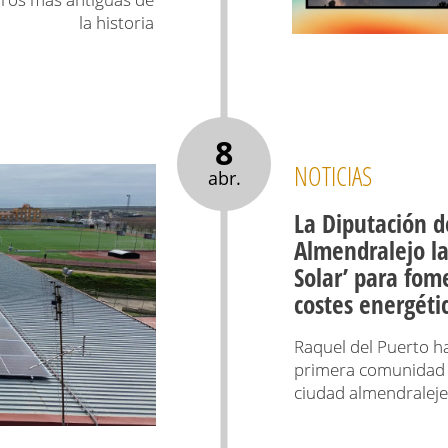
la historia
8
NOTICIAS
abr.
La Diputación 
Almendralejo l
Solar’ para fom
costes energéti
Raquel del Puerto ha
primera comunidad e
ciudad almendralej