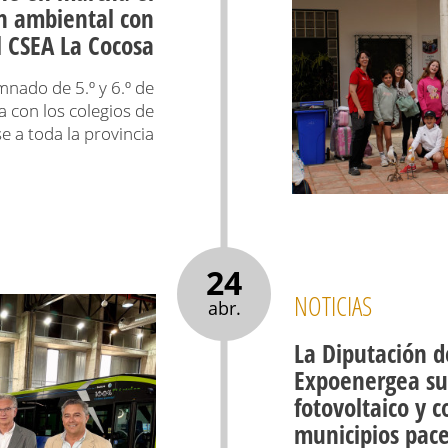
n ambiental con
l CSEA La Cocosa
mnado de 5.º y 6.º de
 con los colegios de
 a toda la provincia
24
NOTICIAS
abr.
La Diputación d
Expoenergea su
fotovoltaico y 
municipios pac