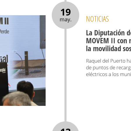
19
NOTICIAS
may.
La Diputación d
MOVEM II con m
la movilidad so
Raquel del Puerto h
de puntos de recarga
eléctricos a los mun