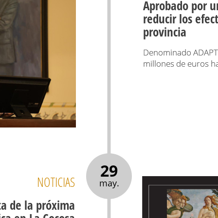
Aprobado por u
reducir los efec
provincia
Denominado ADAPTAC
millones de euros h
29
NOTICIAS
may.
ta de la próxima
ca en La Cocosa