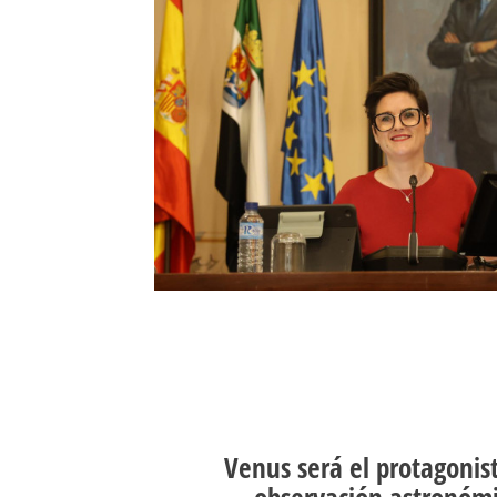
Venus será el protagonis
observación astronómi