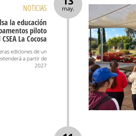
13
NOTICIAS
may.
lsa la educación
pamentos piloto
l CSEA La Cocosa
meras ediciones de un
xtenderá a partir de
2027