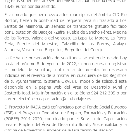
ingresos superiores al 75% del IPREM. La cuantía de la beca es de
13,45 euros por día asistido.
El alumnado que pertenezca a los municipios del ámbito CID Río
Bodión, tienen la posibilidad de requerir para su traslado a Los
Santos de Maimona, un servicio de transporte gratuito facilitado
por Diputación de Badajoz. (Zafra, Puebla de Sancho Pérez, Medina
de las Torres, Valencia del ventoso, La Lapa, La Morera, La Parra,
Feria, Fuente del Maestre, Calzadilla de los Barros, Atalaya,
Alconera, Valverde de Burguillos, Burguillos del Cerro).
La fecha de presentación de solicitudes se extiende desde hoy
hasta el próximo 8 de Agosto de 2022, siendo necesario registrar
el modelo de solicitud, junto a la documentación necesaria
indicada en el reverso de la misma, en cualquiera de los Registros
de tu Ayuntamiento. (Sistema ORVE). El modelo de solicitud está
disponible en la página web del Área de Desarrollo Rural y
Sostenibilidad. Más información en el teléfono 924 212 305 o por
correo electrónico capacitacion@dip-badajoz.es
El Proyecto MIRADA está cofinanciado por el Fondo Social Europeo
(FSE) del Programa Operativo de Empleo, Formación y Educación
(POEFE) 2014–2020, coordinado por el Servicio de Capacitación
para el Empleo del Área de Desarrollo Rural y Sostenibilidad y la
Oficina de Proyectos Europeos de la Diputación de Badajoz.