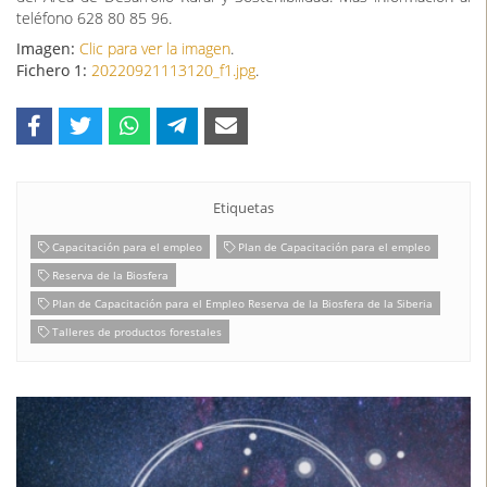
teléfono 628 80 85 96.
Imagen:
Clic para ver la imagen
.
Fichero 1:
20220921113120_f1.jpg
.
Etiquetas
Capacitación para el empleo
Plan de Capacitación para el empleo
Reserva de la Biosfera
Plan de Capacitación para el Empleo Reserva de la Biosfera de la Siberia
Talleres de productos forestales