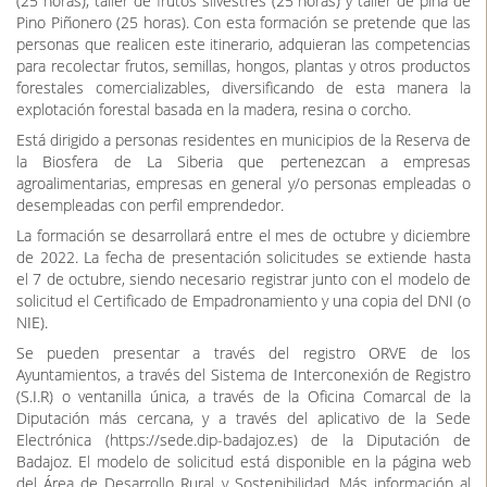
(25 horas); taller de frutos silvestres (25 horas) y taller de piña de
Pino Piñonero (25 horas). Con esta formación se pretende que las
personas que realicen este itinerario, adquieran las competencias
para recolectar frutos, semillas, hongos, plantas y otros productos
forestales comercializables, diversificando de esta manera la
explotación forestal basada en la madera, resina o corcho.
Está dirigido a personas residentes en municipios de la Reserva de
la Biosfera de La Siberia que pertenezcan a empresas
agroalimentarias, empresas en general y/o personas empleadas o
desempleadas con perfil emprendedor.
La formación se desarrollará entre el mes de octubre y diciembre
de 2022. La fecha de presentación solicitudes se extiende hasta
el 7 de octubre, siendo necesario registrar junto con el modelo de
solicitud el Certificado de Empadronamiento y una copia del DNI (o
NIE).
Se pueden presentar a través del registro ORVE de los
Ayuntamientos, a través del Sistema de Interconexión de Registro
(S.I.R) o ventanilla única, a través de la Oficina Comarcal de la
Diputación más cercana, y a través del aplicativo de la Sede
Electrónica (https://sede.dip-badajoz.es) de la Diputación de
Badajoz. El modelo de solicitud está disponible en la página web
del Área de Desarrollo Rural y Sostenibilidad. Más información al