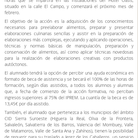
horas que se impartirá en las instalaciones del Hotel Oasis,
situado en la calle El Campo, y comenzará el próximo mes de
febrero.
El objetivo de la acción es la adquisición de los conocimientos
necesarios para preelaborar alimentos, preparar y presentar
elaboraciones culinarias sencillas y asistir en la preparación de
elaboraciones más complejas, ejecutando y aplicando operaciones,
técnicas y normas básicas de manipulación, preparación y
conservación de alimentos, así como aplicar técnicas novedosas
para la realización de elaboraciones creativas con productos
autóctonos.
El alumnado tendrá la opción de percibir una ayuda económica en
formato de beca de asistencia y se becará el 100% de las horas de
formación, según días asistidos, a todos los alumnos y alumnas
que, a fecha de comienzo de la acción formativa, no perciban
ingresos superiores al 75% del IPREM. La cuantía de la beca es de
13,45€ por día asistido.
También, el alumnado que pertenezca a los municipios del ámbito
CID Sierra Suroeste (Higuera la Real, Oliva de la Frontera,
Salvaleón, Salvatierra de los Barros, Valencia del Mombuey, Valle
de Matamoros, Valle de Santa Ana y Zahínos), tienen la posibilidad
de requerir para su traslado a Jerez de los Caballeros, un servicio