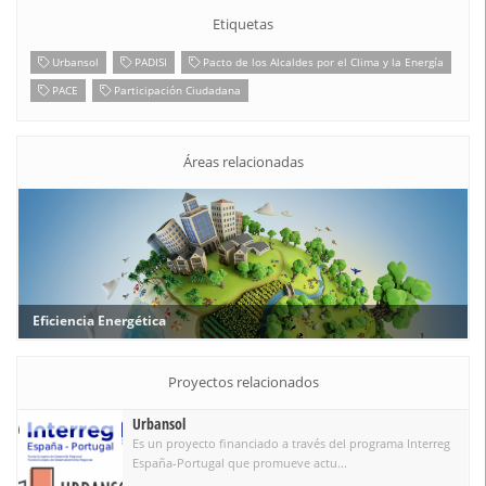
Etiquetas
Urbansol
PADISI
Pacto de los Alcaldes por el Clima y la Energía
PACE
Participación Ciudadana
Áreas relacionadas
Eficiencia Energética
Proyectos relacionados
Urbansol
Es un proyecto financiado a través del programa Interreg
España-Portugal que promueve actu...