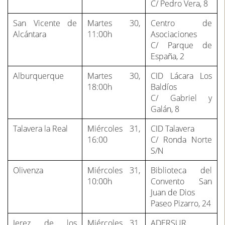
C/ Pedro Vera, 8
San Vicente de
Martes 30,
Centro de
Alcántara
11:00h
Asociaciones
C/ Parque de
España, 2
Alburquerque
Martes 30,
CID Lácara Los
18:00h
Baldíos
C/ Gabriel y
Galán, 8
Talavera la Real
Miércoles 31,
CID Talavera
16:00
C/ Ronda Norte
S/N
Olivenza
Miércoles 31,
Biblioteca del
10:00h
Convento San
Juan de Dios
Paseo Pizarro, 24
Jerez de los
Miércoles 31,
ADERSUR