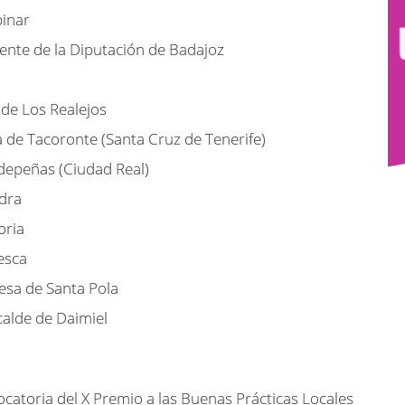
pinar
ente de la Diputación de Badajoz
 de Los Realejos
 de Tacoronte (Santa Cruz de Tenerife)
ldepeñas (Ciudad Real)
edra
oria
esca
esa de Santa Pola
calde de Daimiel
atoria del X Premio a las Buenas Prácticas Locales