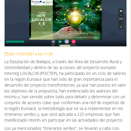
Día 11/03/2021 a las 11:33
La Diputación de Badajoz, a través del Área de Desarrollo Rural y
Sostenibilidad y dentro de las acciones del proyecto europeo
Interreg LOCALCIR (POCTEP), ha participado en un ciclo de talleres
en la región Euroace que han sido de gran importancia para el
desarrollo del proyecto transfronterizo, ya que han puesto en valor
los objetivos de la propuesta, han evidenciado los avances del
mismo y, han servido sobre todo para debatir y determinar con un
conjunto de actores clave que conforman una red de expertos de
la región Euroace, la metodología que se va a implementar en los
itinerarios verdes y, que será aplicada a 225 empresas que han
manifestado interés en participar en las actividades del proyecto.
Los ya mencionados “itinerarios verdes”, se llevarán a cabo con