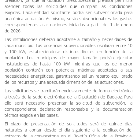
requisitos establecidos en las bases reguladoras. El procedimiento
de concesión se realizará en régimen de concurrencia sin
prelación, ya que la dotación presupuestaria prevista permitirá
atender todas las solicitudes que cumplan las condiciones
exigidas. Cada entidad solicitante podrá ser subvencionada para
una única actuación. Asimismo, serán subvencionables los gastos
correspondientes a actuaciones iniciadas a partir del 1 de enero
de 2026.
Las instalaciones deberán adaptarse al tamaño y necesidades de
cada municipio. Las potencias subvencionables oscilarán entre 10
y 100 kW, estableciéndose distintos límites en función de la
población. Los municipios de mayor tamaño podrán ejecutar
instalaciones de hasta 100 kW, mientras que los de menor
población contarán con potencias máximas adaptadas a sus
necesidades energéticas, garantizando así un reparto equilibrado
de los recursos y una adecuada dimensión de las actuaciones.
Las solicitudes se tramitarán exclusivamente de forma electrónica
a través de la sede electrónica de la Diputación de Badajoz. Para
ello será necesario presentar la solicitud de subvención, la
correspondiente declaración responsable y la documentación
técnica exigida en las bases.