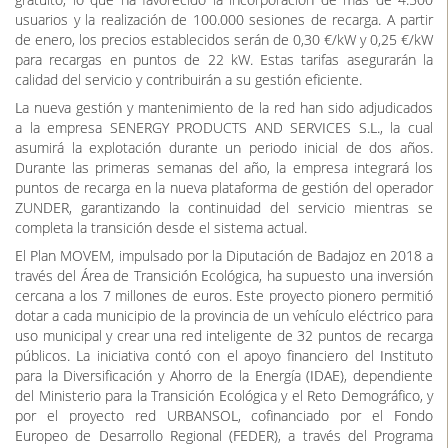
gratuito, lo que ha favorecido la incorporación de más de 4.500
usuarios y la realización de 100.000 sesiones de recarga. A partir
de enero, los precios establecidos serán de 0,30 €/kW y 0,25 €/kW
para recargas en puntos de 22 kW. Estas tarifas asegurarán la
calidad del servicio y contribuirán a su gestión eficiente.
La nueva gestión y mantenimiento de la red han sido adjudicados
a la empresa SENERGY PRODUCTS AND SERVICES S.L., la cual
asumirá la explotación durante un periodo inicial de dos años.
Durante las primeras semanas del año, la empresa integrará los
puntos de recarga en la nueva plataforma de gestión del operador
ZUNDER, garantizando la continuidad del servicio mientras se
completa la transición desde el sistema actual.
El Plan MOVEM, impulsado por la Diputación de Badajoz en 2018 a
través del Área de Transición Ecológica, ha supuesto una inversión
cercana a los 7 millones de euros. Este proyecto pionero permitió
dotar a cada municipio de la provincia de un vehículo eléctrico para
uso municipal y crear una red inteligente de 32 puntos de recarga
públicos. La iniciativa contó con el apoyo financiero del Instituto
para la Diversificación y Ahorro de la Energía (IDAE), dependiente
del Ministerio para la Transición Ecológica y el Reto Demográfico, y
por el proyecto red URBANSOL, cofinanciado por el Fondo
Europeo de Desarrollo Regional (FEDER), a través del Programa