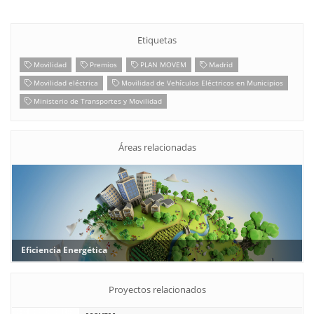
web www.movembadajoz.es
El Plan MOVEM se enmarca dentro de la I Estrategia de Desarrollo
Sostenible 2020-2023 de la Diputación de Badajoz y contribuye
activamente a los Objetivos de Desarrollo Sostenible (ODS).
Etiquetas
Movilidad
Premios
PLAN MOVEM
Madrid
Movilidad eléctrica
Movilidad de Vehículos Eléctricos en Municipios
Ministerio de Transportes y Movilidad
Áreas relacionadas