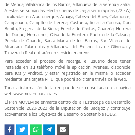
Eléctricos Madrid (VEM 2022).
Electrolineras
Treinta electrolineras de la red se han puesto ya en servicio,
estando las de carga rápida (50 kW), ubicadas en Badajoz, Jerez de
los Caballeros, Llerena, Monesterio, Navalvillar de Pela, San Pedro
de Mérida, Villafranca de los Barros, Villanueva de la Serena y Zafra.
A estas se suman las electrolineras de carga semi-rápidas (22 kW)
localizadas en Alburquerque, Azuaga, Cabeza del Buey, Calamonte,
Campanario, Campillo de Llerena, Castuera, finca La Cocosa, Don
Benito, Fregenal de la Sierra, Fuente de Cantos, Guareña, Herrera
del Duque, Hornachos, Oliva de la Frontera, Puebla de la Calzada,
Puebla de Obando, Santa Marta de los Barros, San Vicente de
Alcántara, Talarrubias y Villanueva del Fresno. Las de Olivenza y
Talavera la Real entrarán en servicio en breve.
Para acceder al proceso de recarga, el usuario debe tener
instalada en su teléfono móvil la aplicación (Wenea), disponible
para iOs y Android, y estar registrado en la misma, o acceder
mediante una tarjeta RFID, que podrá solicitar a través de la web.
Toda la información de la red puede ser consultada en la página