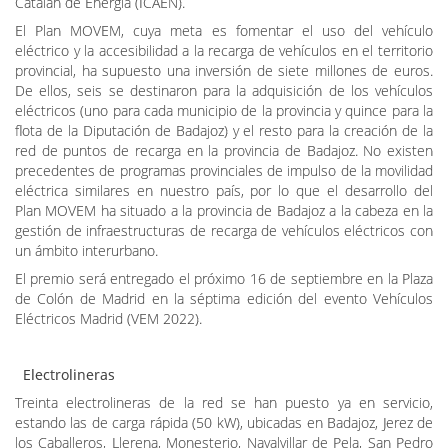
de Vehículos Eléctricos (AUVE), cuyo objetivo es reconocer los
proyectos socialmente más relevantes para el desarrollo de una
movilidad sostenible y eficiente.
En una reñida votación de los usuarios de vehículos eléctricos de
España y con un 41% de los votos, la institución provincial ha sido
la ganadora para el colectivo de AUVE que reside en toda España.
Muy cerca quedaron el Cabildo de Gran Canaria o el Instituto
Catalán de Energía (ICAEN).
El Plan MOVEM, cuya meta es fomentar el uso del vehículo
eléctrico y la accesibilidad a la recarga de vehículos en el territorio
provincial, ha supuesto una inversión de siete millones de euros.
De ellos, seis se destinaron para la adquisición de los vehículos
eléctricos (uno para cada municipio de la provincia y quince para la
flota de la Diputación de Badajoz) y el resto para la creación de la
red de puntos de recarga en la provincia de Badajoz. No existen
precedentes de programas provinciales de impulso de la movilidad
eléctrica similares en nuestro país, por lo que el desarrollo del
Plan MOVEM ha situado a la provincia de Badajoz a la cabeza en la
gestión de infraestructuras de recarga de vehículos eléctricos con
un ámbito interurbano.
El premio será entregado el próximo 16 de septiembre en la Plaza
de Colón de Madrid en la séptima edición del evento Vehículos