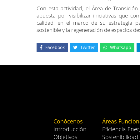
Con esta actividad, el Área de Transición
apuesta por visibilizar iniciativas que co
calidad, en el marco de su estrategia par
sostenible y la regeneración de espacios des
Facebook
Twitter
Whatsapp
Conócenos
Áreas Funcion
Introducción
Eficiencia Ener
Objetivos
Sostenibilidad