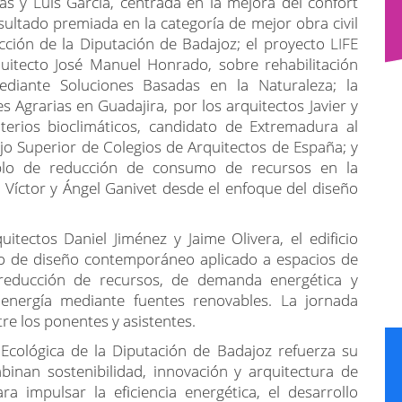
ias y Luis García, centrada en la mejora del confort
sultado premiada en la categoría de mejor obra civil
cción de la Diputación de Badajoz; el proyecto LIFE
uitecto José Manuel Honrado, sobre rehabilitación
 mediante Soluciones Basadas en la Naturaleza; la
es Agrarias en Guadajira, por los arquitectos Javier y
terios bioclimáticos, candidato de Extremadura al
jo Superior de Colegios de Arquitectos de España; y
plo de reducción de consumo de recursos en la
 Víctor y Ángel Ganivet desde el enfoque del diseño
tectos Daniel Jiménez y Jaime Olivera, el edificio
plo de diseño contemporáneo aplicado a espacios de
reducción de recursos, de demanda energética y
nergía mediante fuentes renovables. La jornada
re los ponentes y asistentes.
 Ecológica de la Diputación de Badajoz refuerza su
mbinan sostenibilidad, innovación y arquitectura de
a impulsar la eficiencia energética, el desarrollo