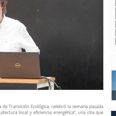
a de Transición Ecológica, celebró la semana pasada
itectura local y eficiencia energética”, una cita que