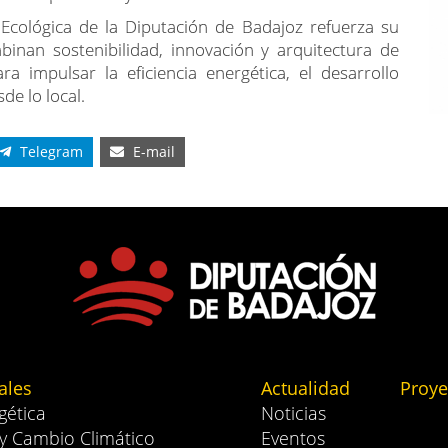
 Ecológica de la Diputación de Badajoz refuerza su
mbinan sostenibilidad, innovación y arquitectura de
a impulsar la eficiencia energética, el desarrollo
de lo local.
Telegram
E-mail
ales
Actualidad
Proye
gética
Noticias
 y Cambio Climático
Eventos