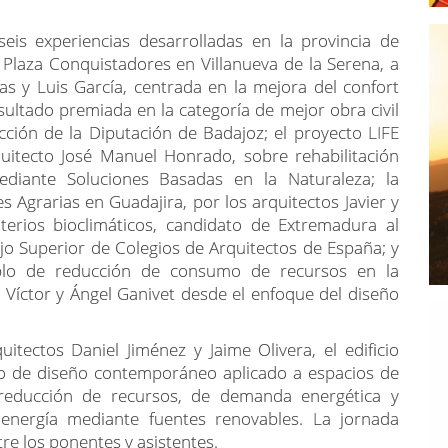
eis experiencias desarrolladas en la provincia de
a Plaza Conquistadores en Villanueva de la Serena, a
ias y Luis García, centrada en la mejora del confort
sultado premiada en la categoría de mejor obra civil
cción de la Diputación de Badajoz; el proyecto LIFE
uitecto José Manuel Honrado, sobre rehabilitación
 mediante Soluciones Basadas en la Naturaleza; la
es Agrarias en Guadajira, por los arquitectos Javier y
terios bioclimáticos, candidato de Extremadura al
jo Superior de Colegios de Arquitectos de España; y
plo de reducción de consumo de recursos en la
 Víctor y Ángel Ganivet desde el enfoque del diseño
tectos Daniel Jiménez y Jaime Olivera, el edificio
plo de diseño contemporáneo aplicado a espacios de
reducción de recursos, de demanda energética y
nergía mediante fuentes renovables. La jornada
re los ponentes y asistentes.