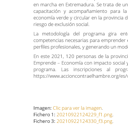
La jornada se enmarca en el programa V
Acción contra el Hambre, Diputación de Bad
en marcha en Extremadura. Se trata de un
capacitación y acompañamiento para la
economía verde y circular en la provincia 
riesgo de exclusión social.
La metodología del programa gira ento
competencias necesarias para emprender e
perfiles profesionales, y generando un model
En este 2021, 120 personas de la provinc
Emprende – Economía con impacto social y
programa. Las inscripciones al pro
https://www.accioncontraelhambre.org/es
Imagen:
Clic para ver la imagen
.