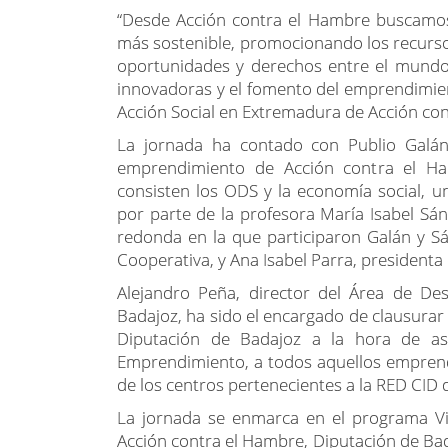
los Objetivos de Desarrollo Sostenible (O
ambiental para la región.
“Desde Acción contra el Hambre buscamos
más sostenible, promocionando los recursos
oportunidades y derechos entre el mundo 
innovadoras y el fomento del emprendimie
Acción Social en Extremadura de Acción co
La jornada ha contado con Publio Galán
emprendimiento de Acción contra el H
consisten los ODS y la economía social, u
por parte de la profesora María Isabel S
redonda en la que participaron Galán y S
Cooperativa, y Ana Isabel Parra, presidenta
Alejandro Peña, director del Área de Des
Badajoz, ha sido el encargado de clausurar l
Diputación de Badajoz a la hora de as
Emprendimiento, a todos aquellos emprend
de los centros pertenecientes a la RED CID de