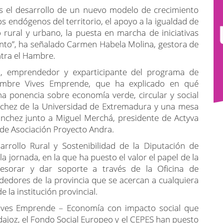
DS), pues suponen un beneficio económico y social y
 el desarrollo de un nuevo modelo de crecimiento
 endógenos del territorio, el apoyo a la igualdad de
rural y urbano, la puesta en marcha de iniciativas
nto”, ha señalado Carmen Habela Molina, gestora de
ntra el Hambre.
, emprendedor y exparticipante del programa de
ambre Vives Emprende, que ha explicado en qué
na ponencia sobre economía verde, circular y social
ánchez de la Universidad de Extremadura y una mesa
ánchez junto a Miguel Merchá, presidente de Actyva
 de Asociación Proyecto Andra.
arrollo Rural y Sostenibilidad de la Diputación de
a jornada, en la que ha puesto el valor el papel de la
esorar y dar soporte a través de la Oficina de
edores de la provincia que se acercan a cualquiera
 la institución provincial.