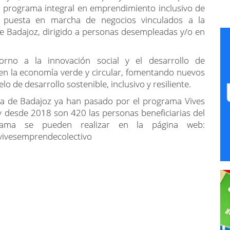
ives Emprende – Economía con impacto social que
ajoz, el Fondo Social Europeo y el CEPES han puesto
 programa integral en emprendimiento inclusivo de
 puesta en marcha de negocios vinculados a la
de Badajoz, dirigido a personas desempleadas y/o en
rno a la innovación social y el desarrollo de
n la economía verde y circular, fomentando nuevos
o de desarrollo sostenible, inclusivo y resiliente.
ia de Badajoz ya han pasado por el programa Vives
 desde 2018 son 420 las personas beneficiarias del
grama se pueden realizar en la página web:
/vivesemprendecolectivo