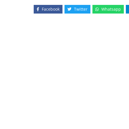
Fichero 1:
20210922124229_f1.png
.
Fichero 3:
20210922124330_f3.png
.
Facebook
Twitter
Whatsapp