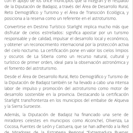
reconocimiento que le acredita como "Destino Turístico Starlight",
un distintivo otorgado por la Fundación Starlight que certifica la
calidad de sus cielos nocturnos y su compromiso con la
sostenibilidad y la conservación del medio ambiente.
Este reconocimiento ha sido posible gracias al impulso del Centro
de Desarrollo Rural (CEDER) La Siberia, en el marco del Plan de
Sostenibilidad Turística de la Reserva de la Biosfera de La Siberia,
con el apoyo de los once municipios que la integran y el respaldo
de la Diputación de Badajoz, a través del Área de Desarrollo Rural,
Reto Demográfico y Turismo y el Área de Transición Ecológica, y
posiciona a la reserva como un referente en el astroturismo.
Convertirse en Destino Turístico Starlight implica mucho más que
disfrutar de cielos estrellados: significa apostar por un turismo
responsable y de calidad, impulsar el desarrollo local y económico,
y obtener un reconocimiento internacional por la protección activa
del cielo nocturno. La certificación pone en valor los cielos limpios
y oscuros de La Siberia como un recurso natural, cultural y
turístico de primer orden, ideal para la observación astronómica y
el fomento del astroturismo.
Desde el Área de Desarrollo Rural, Reto Demográfico y Turismo de
la Diputación de Badajoz también se ha llevado a cabo una intensa