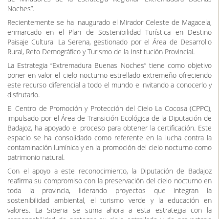
labor de impulso y promoción del astroturismo como motor de
desarrollo sostenible en la provincia. Destacando la certificación
Starlight transfronteriza en los municipios del embalse de Alqueva
y la Sierra Suroeste.
Además, la Diputación de Badajoz ha financiado una serie de
miradores celestes en municipios como Alconchel, Olivenza, La
Cocosa, Fuentes de León y Castuera, que se han adherido a la Red
de Miradores de la Estrategia Regional “Extremadura Buenas
Noches”.
Recientemente se ha inaugurado el Mirador Celeste de Magacela,
enmarcado en el Plan de Sostenibilidad Turística en Destino
Paisaje Cultural La Serena, gestionado por el Área de Desarrollo
Rural, Reto Demográfico y Turismo de la Institución Provincial.
La Estrategia “Extremadura Buenas Noches” tiene como objetivo
poner en valor el cielo nocturno estrellado extremeño ofreciendo
este recurso diferencial a todo el mundo e invitando a conocerlo y
disfrutarlo.
El Centro de Promoción y Protección del Cielo La Cocosa (CPPC),
impulsado por el Área de Transición Ecológica de la Diputación de
Badajoz, ha apoyado el proceso para obtener la certificación. Este
espacio se ha consolidado como referente en la lucha contra la