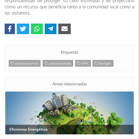
contaminación lumínica y en la promoción del cielo nocturno como
patrimonio natural.
Con el apoyo a este reconocimiento, la Diputación de Badajoz
reafirma su compromiso con la preservación del cielo nocturno en
toda la provincia, liderando proyectos que integran la
sostenibilidad ambiental, el turismo verde y la educación en
valores. La Siberia se suma ahora a esta estrategia con la
responsabilidad de proteger su cielo estrellado y de proyectarlo
como un recurso que beneficia tanto a la comunidad local como a
los visitantes.
Etiquetas
cielosnocturnos
cieloestrellado
CPPC
Starlight
Áreas relacionadas