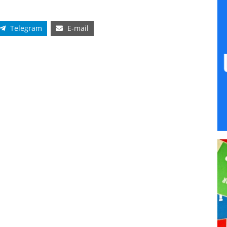
o del cielo estrellado como patrimonio natural.
del domingo con la presencia de Ana Belén Valls,
Rural, Reto Demográfico y Turismo de la Diputación
Magacela; y Alejandro Peña, director del Área de
incial. La jornada incluyó un programa de actividades
planetario y una observación astronómica guiada, en
r el cielo estrellado de la comarca en condiciones
otoño, fenómeno astronómico que fue observado al
onectando patrimonio y ciencia en una experiencia
 Badajoz refuerza su compromiso con la divulgación
ección del cielo nocturno, en línea con sus estrategias
contra la contaminación lumínica. Estas actuaciones
que busca situar a la provincia de Badajoz como un
tenible, fomentando la dinamización económica, la
tural, y la promoción de experiencias que vinculan