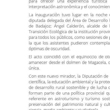
Día 22/09/2025 a las 13:49
La localidad de Magacela cuenta desde est
turístico y divulgativo diseñado para la ob
la importancia de la protección del cielo n
El proyecto, que ha supuesto una inversió
Next Generation, a través del Plan de Sos
gestionado por el Área de Desarrollo Rura
Badajoz. Esta integrado en la Red de Mirad
‘Extremadura, Buenas Noches’ de la que la i
El mirador consiste en una piedra retroilu
condiciones climatológicas extremas, i
automática de 22:00 a 00:00 horas y c
correspondiente a los cielos de prima
alternativamente durante el horario de enc
Ubicado en el barrio de La Tahona, junto 
para ofrecer una experiencia turístic