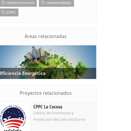
cielosnocturnos
cieloestrellado
CPPC
Áreas relacionadas
Eficiencia Energética
Proyectos relacionados
CPPC La Cocosa
Centro de Promoción y
Protección del Cielo Nocturno