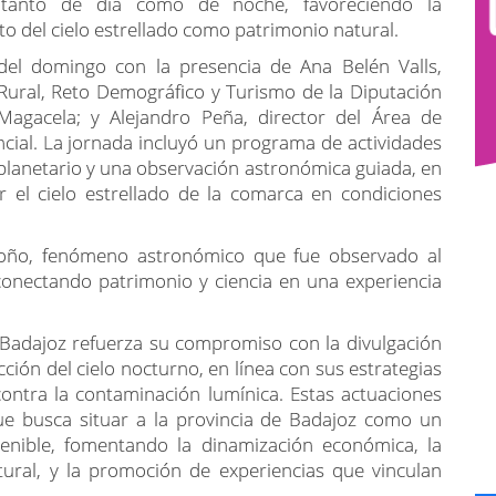
e domingo con un nuevo Mirador Celeste, un recurso
servación astronómica y para la sensibilización sobre
octurno.
n de 18.143,95 euros, ha sido financiado con fondos
tenibilidad Turística “Paisaje Cultural La Serena”,
l, Reto Demográfico y Turismo, de la Diputación de
ores Celestes, impulsado por la estrategia regional
nstitución provincial forma parte.
minada, fabricada en piedra artificial resistente a
ncorpora tecnología que permite su iluminación
uenta con dos mapas estelares integrados: uno
vera y otro a los de verano, que se visualizan
endido.
al castillo de Magacela, este mirador está diseñado
a tanto de día como de noche, favoreciendo la