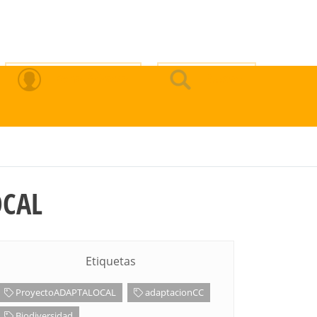
Zona Privada
Buscar
OCAL
Etiquetas
ProyectoADAPTALOCAL
adaptacionCC
Biodiversidad