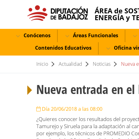
ÁREA de SOS
ENERGÍA y T
Conócenos
Áreas Funcionales
Contenidos Educativos
Oficina vi
Inicio
Actualidad
Noticias
Nueva e
Nueva entrada en el
Día 20/06/2018 a las 08:00
¿Quieres conocer los resultados del proye
Tamurejo y Siruela para la adaptación al ca
por ejemplo, los técnicos de PROMEDIO Co