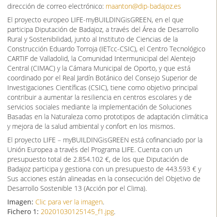
dirección de correo electrónico:
maanton@dip-badajoz.es
El proyecto europeo LIFE-myBUILDINGisGREEN, en el que
participa Diputación de Badajoz, a través del Área de Desarrollo
Rural y Sostenibilidad, junto al Instituto de Ciencias de la
Construcción Eduardo Torroja (IETcc-CSIC), el Centro Tecnológico
CARTIF de Valladolid, la Comunidad Intermunicipal del Alentejo
Central (CIMAC) y la Cámara Municipal de Oporto, y que está
coordinado por el Real Jardín Botánico del Consejo Superior de
Investigaciones Científicas (CSIC), tiene como objetivo principal
contribuir a aumentar la resiliencia en centros escolares y de
servicios sociales mediante la implementación de Soluciones
Basadas en la Naturaleza como prototipos de adaptación climática
y mejora de la salud ambiental y confort en los mismos.
El proyecto LIFE – myBUILDINGisGREEN está cofinanciado por la
Unión Europea a través del Programa LIFE. Cuenta con un
presupuesto total de 2.854.102 €, de los que Diputación de
Badajoz participa y gestiona con un presupuesto de 443.593 € y
Sus acciones están alineadas en la consecución del Objetivo de
Desarrollo Sostenible 13 (Acción por el Clima).
Imagen:
Clic para ver la imagen
.
Fichero 1:
20201030125145_f1.jpg
.