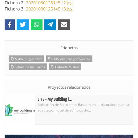
Fichero 2:
20201030125145_f2.jpg
.
Fichero 3:
20201030125145_f3.jpg
.
Etiquetas
MyBuildingisGreen
ODS, Alianzas y Proyectos
Solana de los Barros
Gabriela Mistral
Proyectos relacionados
LIFE - My Building i...
Aplicación de Soluciones Basadas en la Naturaleza para la
adaptación local de edificios do...