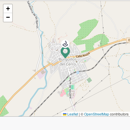
+
−
Leaflet
|
©
OpenStreetMap
contributors