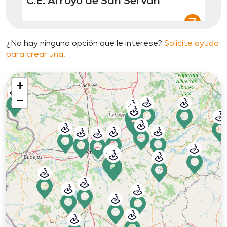
C.E. Arroyo de San Serván
Contacto
¿No hay ninguna opción que le interese?
Solicite ayuda
En funcionamiento
para crear una.
Arroyo de San Serván
+
118,75 kWp
−