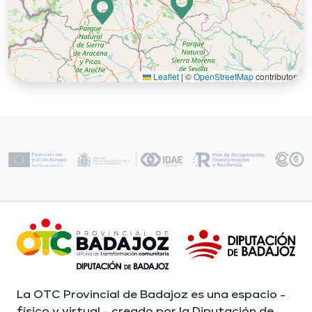
C.E. Esparragosa de la Serena
Contacto
Leaflet
|
©
OpenStreetMap
contributors
En funcionamiento
Esparragosa de la Serena
70,20 kWp
La OTC Provincial de Badajoz es una espacio -
físico y virtual - creado por la Diputación de