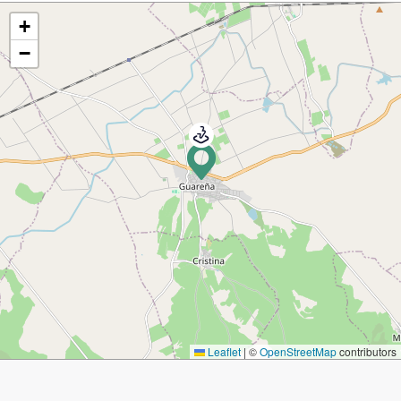
+
−
Leaflet
|
©
OpenStreetMap
contributors