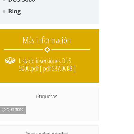
Blog
Más información
Listado inversiones DUS
5000.pdf [ pdf 537.06KB ]
Etiquetas
DUS 5000