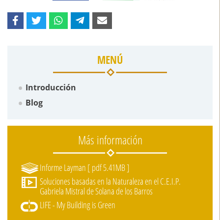
MENÚ
Introducción
Blog
Más información
Informe Layman [ pdf 5.41MB ]
Soluciones basadas en la Naturaleza en el C.E.I.P.
Gabriela Mistral de Solana de los Barros
LIFE - My Building is Green