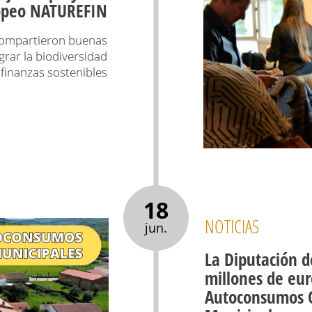
opeo NATUREFIN
 compartieron buenas
grar la biodiversidad
s finanzas sostenibles
18
NOTICIAS
jun.
La Diputación d
millones de eur
Autoconsumos Co