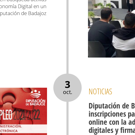
onomía Digital en un
putación de Badajoz
3
NOTICIAS
oct.
Diputación de B
inscripciones pa
online con la a
digitales y firm