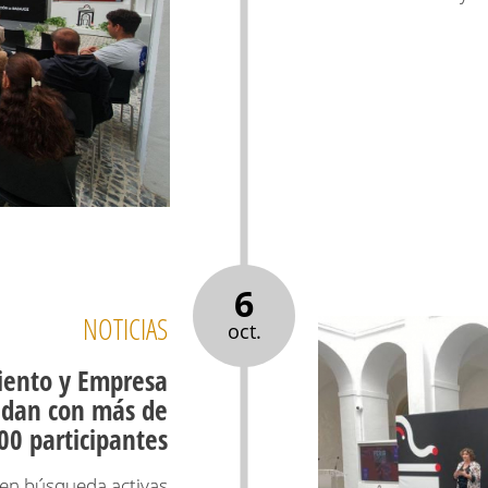
6
NOTICIAS
oct.
iento y Empresa
lidan con más de
00 participantes
 en búsqueda activas