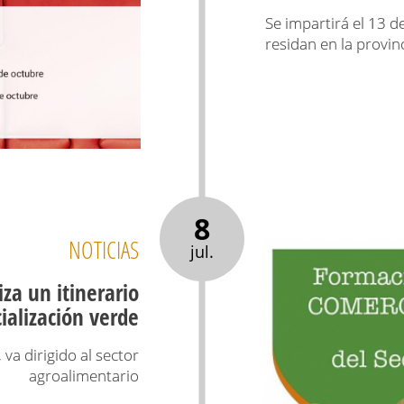
Se impartirá el 13 d
residan en la provin
8
NOTICIAS
jul.
za un itinerario
ialización verde
va dirigido al sector
agroalimentario