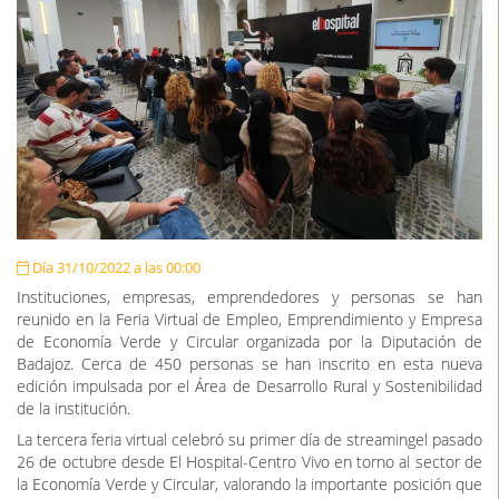
Día 31/10/2022 a las 00:00
Instituciones, empresas, emprendedores y personas se han
reunido en la Feria Virtual de Empleo, Emprendimiento y Empresa
de Economía Verde y Circular organizada por la Diputación de
Badajoz. Cerca de 450 personas se han inscrito en esta nueva
edición impulsada por el Área de Desarrollo Rural y Sostenibilidad
de la institución.
La tercera feria virtual celebró su primer día de streamingel pasado
26 de octubre desde El Hospital-Centro Vivo en torno al sector de
la Economía Verde y Circular, valorando la importante posición que
la región tiene y las nuevas oportunidades que se brindarán en
este marco de desarrollo.
La bienvenida del evento corrió a cargo del diputado delegado del
Área de Desarrollo Rural, Lorenzo Molina, acompañado por Jesús
Seco González, director general de Planificación y Evaluación de