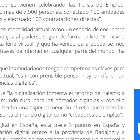
ue se vienen celebrando las Ferias de Empleo,
o más de 7.000 personas, conectado 150 entidades
s y efectuado 103 contrataciones directas”.
re en modalidad virtual como un espacio de encuentro
adajoz al poderse seguir de forma online. “El mismo
a feria virtual, y que ha venido para quedarse, nos
través de internet en cualquier parte del mundo”, ha
 que los ciudadanos tengan competencias claves para
ctual, “es incomprensible pensar hoy en día en un
cias digitales”.
e “la digitalización fomenta el retorno del talento a
 mundo rural para los nómadas digitales y con ello
 hecho una especial mención al reto que tienen las
senta el mundo digital como “creadores de empleo”.
gital en España, esta crece 3 puntos en España y
ción digital ofrece a la provincia de Badajoz y a
su patrón de crecimiento y alcanzar un desarrollo