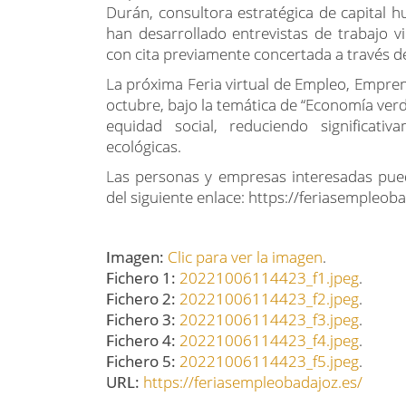
Durán, consultora estratégica de capital h
han desarrollado entrevistas de trabajo 
con cita previamente concertada a través d
La próxima Feria virtual de Empleo, Empren
octubre, bajo la temática de “Economía verd
equidad social, reduciendo significati
ecológicas.
Las personas y empresas interesadas pued
del siguiente enlace: https://feriasempleoba
Imagen:
Clic para ver la imagen
.
Fichero 1:
20221006114423_f1.jpeg
.
Fichero 2:
20221006114423_f2.jpeg
.
Fichero 3:
20221006114423_f3.jpeg
.
Fichero 4:
20221006114423_f4.jpeg
.
Fichero 5:
20221006114423_f5.jpeg
.
URL:
https://feriasempleobadajoz.es/