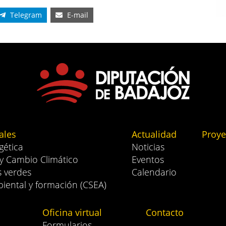
Telegram
E-mail
ales
Actualidad
Proye
gética
Noticias
 y Cambio Climático
Eventos
s verdes
Calendario
iental y formación (CSEA)
Oficina virtual
Contacto
Formularios