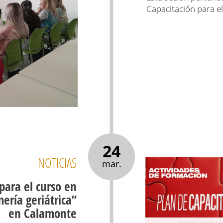
Capacitación para e
24
NOTICIAS
mar.
 para el curso en
ería geriátrica’’
en Calamonte