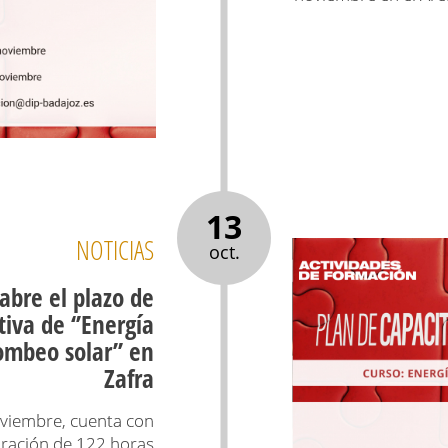
13
NOTICIAS
oct.
abre el plazo de
tiva de ‘’Energía
bombeo solar’’ en
Zafra
oviembre, cuenta con
ración de 122 horas