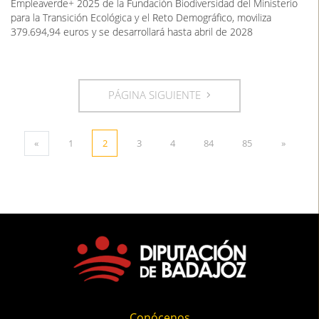
Empleaverde+ 2025 de la Fundación Biodiversidad del Ministerio
para la Transición Ecológica y el Reto Demográfico, moviliza
379.694,94 euros y se desarrollará hasta abril de 2028
PÁGINA SIGUIENTE
«
1
2
3
4
84
85
»
Conócenos