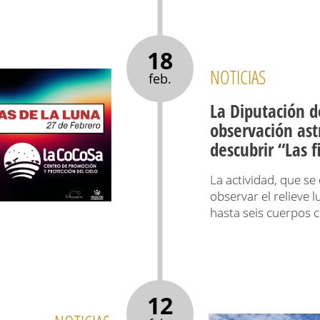
18
NOTICIAS
feb.
La Diputación d
observación as
descubrir “Las 
La actividad, que se
observar el relieve l
hasta seis cuerpos c
12