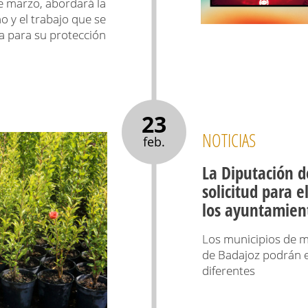
de marzo, abordará la
o y el trabajo que se
a para su protección
23
NOTICIAS
feb.
La Diputación d
solicitud para e
los ayuntamien
Los municipios de m
de Badajoz podrán e
diferentes