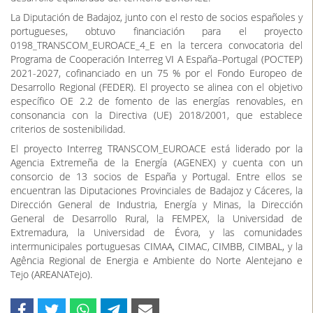
el impulso de modelos energéticos más sostenibles,
contribuyendo al fortalecimiento de las comunidades locales y al
desarrollo equilibrado del territorio EUROACE.
La Diputación de Badajoz, junto con el resto de socios españoles y
portugueses, obtuvo financiación para el proyecto
0198_TRANSCOM_EUROACE_4_E en la tercera convocatoria del
Programa de Cooperación Interreg VI A España–Portugal (POCTEP)
2021-2027, cofinanciado en un 75 % por el Fondo Europeo de
Desarrollo Regional (FEDER). El proyecto se alinea con el objetivo
específico OE 2.2 de fomento de las energías renovables, en
consonancia con la Directiva (UE) 2018/2001, que establece
criterios de sostenibilidad.
El proyecto Interreg TRANSCOM_EUROACE está liderado por la
Agencia Extremeña de la Energía (AGENEX) y cuenta con un
consorcio de 13 socios de España y Portugal. Entre ellos se
encuentran las Diputaciones Provinciales de Badajoz y Cáceres, la
Dirección General de Industria, Energía y Minas, la Dirección
General de Desarrollo Rural, la FEMPEX, la Universidad de
Extremadura, la Universidad de Évora, y las comunidades
intermunicipales portuguesas CIMAA, CIMAC, CIMBB, CIMBAL, y la
Agência Regional de Energia e Ambiente do Norte Alentejano e
Tejo (AREANATejo).