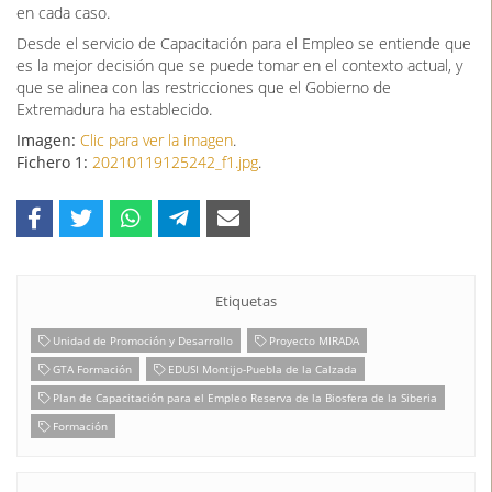
en cada caso.
Desde el servicio de Capacitación para el Empleo se entiende que
es la mejor decisión que se puede tomar en el contexto actual, y
que se alinea con las restricciones que el Gobierno de
Extremadura ha establecido.
Imagen:
Clic para ver la imagen
.
Fichero 1:
20210119125242_f1.jpg
.
Etiquetas
Unidad de Promoción y Desarrollo
Proyecto MIRADA
GTA Formación
EDUSI Montijo-Puebla de la Calzada
Plan de Capacitación para el Empleo Reserva de la Biosfera de la Siberia
Formación