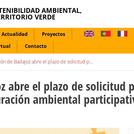
TENIBILIDAD AMBIENTAL,
ERRITORIO VERDE
Actualidad
Proyectos
rtual
Contacto
ón de Badajoz abre el plazo de solicitud p...
 abre el plazo de solicitud p
uración ambiental participat