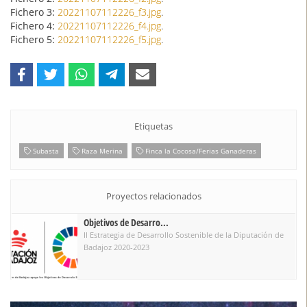
Fichero 3:
20221107112226_f3.jpg
.
Fichero 4:
20221107112226_f4.jpg
.
Fichero 5:
20221107112226_f5.jpg
.
Etiquetas
Subasta
Raza Merina
Finca la Cocosa/Ferias Ganaderas
Proyectos relacionados
Objetivos de Desarro...
II Estrategia de Desarrollo Sostenible de la Diputación de
Badajoz 2020-2023