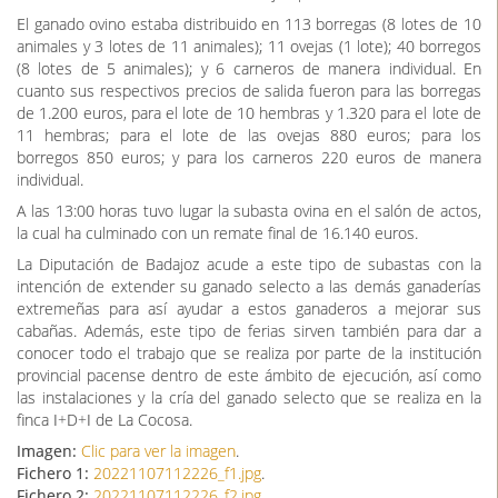
El ganado ovino estaba distribuido en 113 borregas (8 lotes de 10
animales y 3 lotes de 11 animales); 11 ovejas (1 lote); 40 borregos
(8 lotes de 5 animales); y 6 carneros de manera individual. En
cuanto sus respectivos precios de salida fueron para las borregas
de 1.200 euros, para el lote de 10 hembras y 1.320 para el lote de
11 hembras; para el lote de las ovejas 880 euros; para los
borregos 850 euros; y para los carneros 220 euros de manera
individual.
A las 13:00 horas tuvo lugar la subasta ovina en el salón de actos,
la cual ha culminado con un remate final de 16.140 euros.
La Diputación de Badajoz acude a este tipo de subastas con la
intención de extender su ganado selecto a las demás ganaderías
extremeñas para así ayudar a estos ganaderos a mejorar sus
cabañas. Además, este tipo de ferias sirven también para dar a
conocer todo el trabajo que se realiza por parte de la institución
provincial pacense dentro de este ámbito de ejecución, así como
las instalaciones y la cría del ganado selecto que se realiza en la
finca I+D+I de La Cocosa.
Imagen:
Clic para ver la imagen
.
Fichero 1:
20221107112226_f1.jpg
.
Fichero 2:
20221107112226_f2.jpg
.