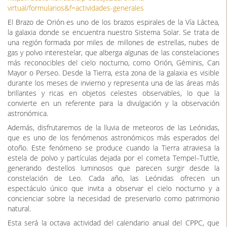
Día 03/11/2025 a las 13:21
La Diputación de Badajoz, a través del Área de Sostenibilidad
Ambiental, Energía y Territorio Verde, celebrará el próximo sábado
15 de noviembre una nueva actividad de observación astronómica
en la finca La Cocosa, para contemplar el Brazo de Orión y la lluvia
de las Leónidas.
Este evento forma parte del programa 2025–2026 del Centro de
Promoción y Protección del Cielo (CPPC), que contempla trece
actividades de divulgación astronómica entre los meses de mayo y
abril, con propuestas nocturnas y solares dirigidas a distintos
públicos.
Para facilitar la participación y reducir el impacto medio ambiental,
se ofrecerá transporte gratuito desde Badajoz, evitando el uso de
vehículos privados. Las plazas están limitadas a 50 personas, y las
inscripciones podrán realizarse, a partir del 4 de noviembre a las
10.00h, a través del siguiente formulario:
https://sostenibilidad.dip-badajoz.es/oficina-
virtual/formularios&f=actividades-generales
El Brazo de Orión es uno de los brazos espirales de la Vía Láctea,
la galaxia donde se encuentra nuestro Sistema Solar. Se trata de