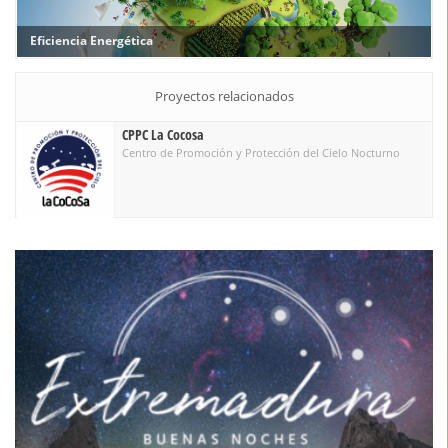
científica accesible y participativa en la provincia.
Etiquetas
cielosnocturnos
Observación Astronómica
cieloestrellado
CPPC
Áreas relacionadas
Eficiencia Energética