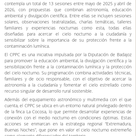
una región formada por miles de millones de estrellas, nubes de
gas y polvo interestelar, que alberga algunas de las constelaciones
más reconocibles del cielo nocturno, como Orión, Géminis, Can
Mayor o Perseo. Desde la Tierra, esta zona de la galaxia es visible
durante los meses de invierno y representa una de las áreas más
brillantes y ricas en objetos celestes observables, lo que la
convierte en un referente para la divulgación y la observación
astronómica.
Además, disfrutaremos de la lluvia de meteoros de las Leónidas,
que es uno de los fenómenos astronómicos más esperados del
otoño. Este fenómeno se produce cuando la Tierra atraviesa la
estela de polvo y partículas dejada por el cometa Tempel–Tuttle,
generando destellos luminosos que parecen surgir desde la
constelación de Leo. Cada año, las Leónidas ofrecen un
espectáculo único que invita a observar el cielo nocturno y a
concienciar sobre la necesidad de preservarlo como patrimonio
natural.
Esta será la octava actividad del calendario anual del CPPC, que
contempla un total de 13 sesiones entre mayo de 2025 y abril de
2026, con propuestas que combinan astronomía, educación
ambiental y divulgación científica. Entre ellas se incluyen sesiones
solares, observaciones teatralizadas, charlas temáticas, talleres