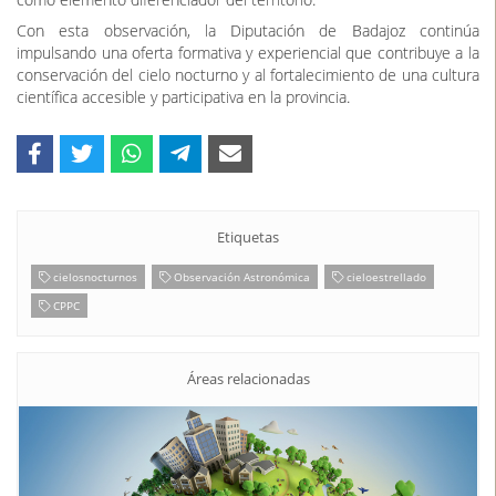
familiares y experiencias nocturnas como esta, todas ellas
diseñadas para acercar el cielo nocturno a la ciudadanía y
sensibilizar sobre la importancia de su protección frente a la
contaminación lumínica.
El CPPC es una iniciativa impulsada por la Diputación de Badajoz
para promover la educación ambiental, la divulgación científica y la
sensibilización frente a la contaminación lumínica y la protección
del cielo nocturno. Su programación combina actividades técnicas,
familiares y de ocio responsable, con el objetivo de acercar la
astronomía a la ciudadanía y fomentar el cielo estrellado como
recurso singular de desarrollo rural sostenible.
Además del equipamiento astronómico y multimedia con el que
cuenta, el CPPC se ubica en un entorno natural privilegiado dentro
de la finca La Cocosa, lo que permite desarrollar experiencias de
conexión con el medio nocturno en condiciones óptimas. Estas
acciones se enmarcan en la estrategia regional “Extremadura,
Buenas Noches”, que pone en valor el cielo nocturno extremeño
como elemento diferenciador del territorio.
Con esta observación, la Diputación de Badajoz continúa
impulsando una oferta formativa y experiencial que contribuye a la
conservación del cielo nocturno y al fortalecimiento de una cultura